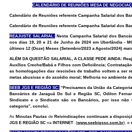
CALENDÁRIO DE REUNIÕES MESA DE NEGOCIAÇ
Calendário de Reuniões referente Campanha Salarial dos B
Calendário de Reuniões referente Campanha Salarial dos B
REAJUSTE SALARIAL:
Nesta Campanha Salarial dos Bancári
nos dias 19, 20 e 21 de Junho de 2024 em Uberlândia - M
últimos 12 (Doze) Meses (Setembro/2023 a Agosto/2024) mai
ALÉM DA QUESTÃO SALARIAL, A CLASSE PEDE AINDA
:
Reaj
Auxílios Creche/Babá e Filhos com Deficiência; Contrataçã
as homologações das rescisões de trabalho voltem a ser re
metas abusivas e do assédio moral; Melhoria no ambiente de
SEEB JGS E REGIÃO SC:
“Precisamos da União da Categoria
Bancários de Jaraguá Do Sul e Região SC, Odilon Ferna
Sindicato e o Sindicato são os Bancários, por isso não 
categoria”, conclui.
As
Minutas Pautas
de
Reivindicações continuam a disposi
JGS E REGIÃO SC
na
INTERNET
: (
www.seebjgssc.com.br
), e