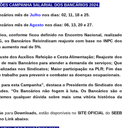
ÕES CAMPANHA SALARIAL DOS BANCÁRIOS 2024.
ancários mês de
Julho
nos dias: 02, 11, 18 e 25.
ancários mês de
Agosto
nos dias: 06, 13, 20 e 27.
os, conforme ficou definido no Encontro Nacional, realizado
G, os Bancários Reivindicam reajuste com base no INPC dos
s aumento real de 5%.
uste dos Auxílios Refeição e Cesta Alimentação; Reajuste dos
o de mais Bancários para atender a demanda de serviços; Que
alizadas nos Sindicatos; Maior participação na PLR; Fim das
 trabalho para prevenir e combater as doenças ocupacionais.
 para esta Campanha”, destaca o Presidente do Sindicato dos
ndes. “Os Bancários não fogem à luta. Os Bancários são o
temos qualquer dúvida sobre mais uma vitória histórica da
ção
para
Downloads,
estão disponíveis
no
SITE OFICIAL
do
SEEB
no Link abaixo.