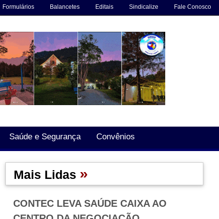
Formulários
Balancetes
Editais
Sindicalize
Fale Conosco
Saúde e Segurança
Convênios
»
Mais Lidas
CONTEC LEVA SAÚDE CAIXA AO
CENTRO DA NEGOCIAÇÃO