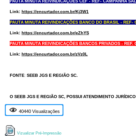
PAUTA MINUTA REIVINDICAÇÕES CEF - REF- CAMPANHA SA
Link:
https://encurtador.com.br/Kj3W1
PAUTA MINUTA REIVINDICAÇÕES BANCO DO BRASIL - REF-
Link:
https://encurtador.com.br/eZhYS
PAUTA MINUTA REIVINDICAÇÕES BANCOS PRIVADOS - REF.
Link:
https://encurtador.com.br/zVz0L
FONTE
:
SEEB JGS E REGIÃO SC.
O SEEB JGS E REGIÃO SC, POSSUI ATENDIMENTO JURÍDIC
40440 Visualizações
Vizualizar Pré-Impressão