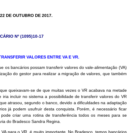
 22 DE OUTUBRO DE 2017.
ÁRIO Nº (1095)10-17
RANSFERIR VALORES ENTRE VA E VR.
ue os bancários possam transferir valores do vale-alimentação (VA)
rização do gestor para realizar a migração de valores, que também
o, que queixavam-se de que muitas vezes o VR acabava na metade
ria incluir no sistema a possibilidade de transferir valores do VR
ue atrasou, segundo o banco, devido a dificuldades na adaptação
ios já podem usufruir desta conquista. Porém, é necessário ficar
, pode criar uma rotina de transferência todos os meses para se
onária do Bradesco Sandra Regina.
o VA para o VR, é muito importante. No Bradesco, temos bancários