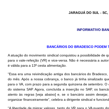
JARAGUÁ DO SUL - SC,
INFORMATIVO BANC
BANCÁRIOS DO BRADESCO PODEM T
A atuação do movimento sindical conquistou a possibilidade de q
para o vale-refeição (VR) e vice-versa. Não é necessária a auto
é válida para a 13º cesta alimentação.
“Essa era uma reivindicação antiga dos bancários do Bradesc
do mês. Após a nossa cobrança, o banco já tinha sinalizado que i
para o VA, com prazo para a segunda quinzena de setembro. O q
do sistema SAP. Agora, concluída a inserção no SAP, os bancár
atento às regras [veja abaixo] e, se o bancário assim desejar
organizar financeiramente”, celebra a dirigente sindical e funci
“A liberdade de migrar valores, tanto do VR para o VA quanto d