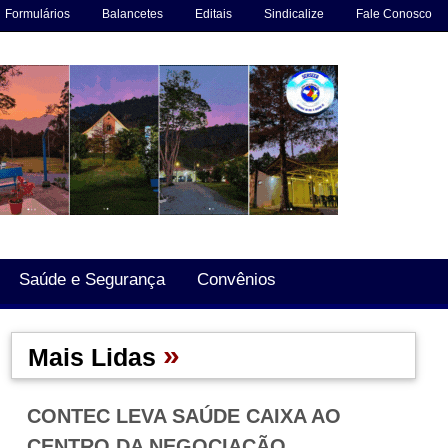
Formulários
Balancetes
Editais
Sindicalize
Fale Conosco
Saúde e Segurança
Convênios
»
Mais Lidas
CONTEC LEVA SAÚDE CAIXA AO
CENTRO DA NEGOCIAÇÃO