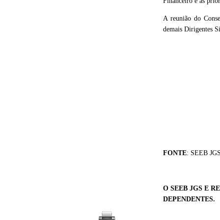
Financeiro e as prio
A reunião do Conse
demais Dirigentes Si
FONTE
: SEEB JG
O SEEB JGS E R
DEPENDENTES.