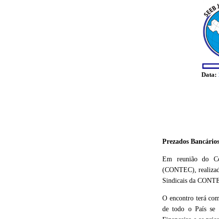
Data:
Prezados Bancários
Em reunião do Con
(CONTEC), realizada
Sindicais da CONTEC
O encontro terá com
de todo o País se 