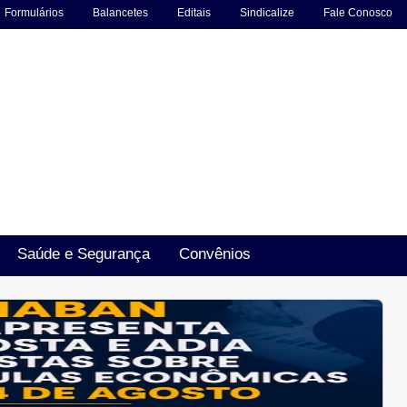
Formulários
Balancetes
Editais
Sindicalize
Fale Conosco
Saúde e Segurança
Convênios